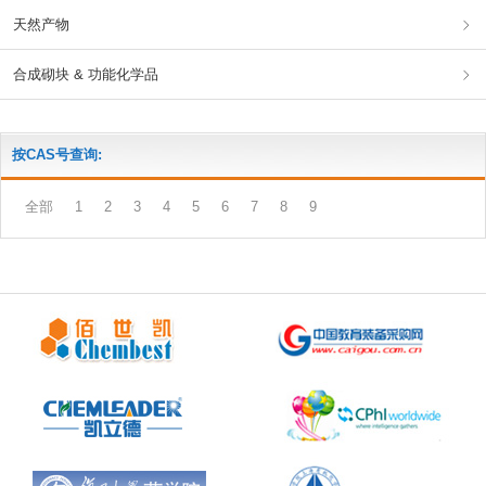
天然产物
合成砌块 & 功能化学品
按CAS号查询:
全部
1
2
3
4
5
6
7
8
9