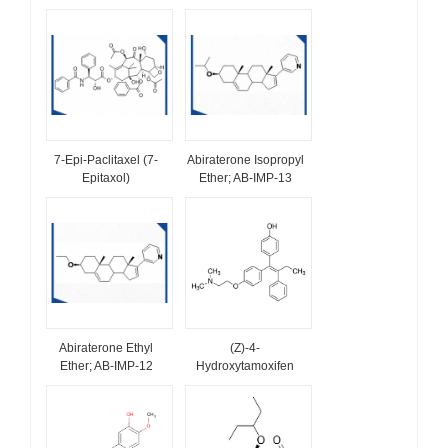
7-Epi-Paclitaxel (7-
Abiraterone Isopropyl
Epitaxol)
Ether; AB-IMP-13
Abiraterone Ethyl
(Z)-4-
Ether; AB-IMP-12
Hydroxytamoxifen